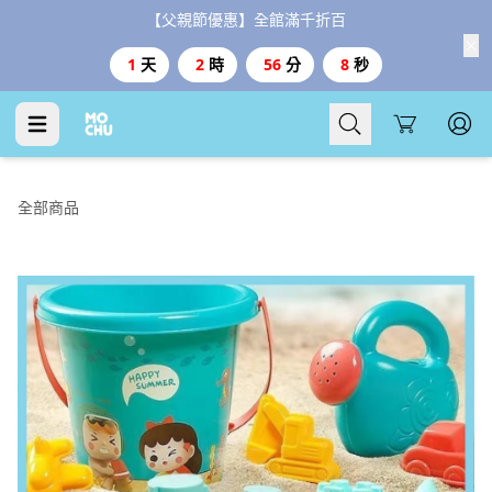
【父親節優惠】全館滿千折百
1
天
2
時
56
分
8
秒
Cart
全部商品