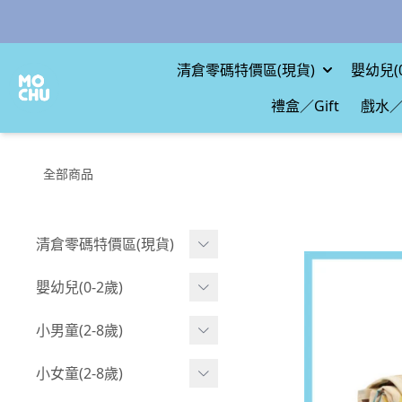
清倉零碼特價區(現貨)
嬰幼兒(0
禮盒／Gift
戲水／
全部商品
清倉零碼特價區(現貨)
現貨.寶寶
嬰幼兒(0-2歲)
現貨.男童
BABY 包屁衣(短袖)
小男童(2-8歲)
現貨.女童
BABY 包屁衣(長袖)
Boy 上身(短袖)
小女童(2-8歲)
現貨.配件
BABY 包屁衣(包腳款)