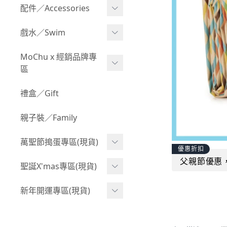
Boy 上身(長袖)
Girl 上身(短袖)
配件／Accessories
BABY 包屁衣(加絨加厚)
Boy 下身(短褲)
Girl 上身(長袖)
Acc 口水巾
戲水／Swim
BABY 外套
Boy 下身(長褲)
Girl 下身(短褲)
Acc 帽子
泳裝
MoChu x 經銷品牌專
BABY 上身(短袖)
Boy 套裝(短袖)
Girl 下身(長褲)
區
Acc 襪子
泳具
BABY 上身(長袖)
Boy 套裝(長袖)
Girl 套裝(短袖)
Acc 鞋子
©Wonchi 台灣 ｜ 兒童軟
禮盒／Gift
野餐趣
BABY 下身(短褲)
Boy 外套
積木
Girl 套裝(長袖)
Acc 餐具
親子裝／Family
BABY 下身(長褲)
叢林探險系列
©Disney 美國｜嬰兒用品
Girl 外套
Acc 雨具
BABY 套裝(短袖)
萬聖節搗蛋專區(現貨)
小紳士系列
©風車圖書 台灣｜兒童圖
率性牛仔風
優惠折扣
Acc 玩具
書
BABY 套裝(長袖)
父親節優惠
韓國小歐巴
萬聖造型頭套(3歲以上)
聖誕X'mas專區(現貨)
夢幻童話系列
Acc 寢具
©Billy Bob 美國｜嬰兒奶
卡通復刻系列
萬聖.嬰幼兒(0-2歲)
小洋裝系列
嘴
聖誕.嬰幼兒(0-2歲)
新年開運專區(現貨)
Acc 其他
下殺199系列
萬聖.小男童(2-8歲)
韓國小歐尼
©MamiBB 西班牙｜嬰兒
聖誕.小男童(2-8歲)
開運服.嬰幼兒(0-2歲)
小紳士系列
固齒器
萬聖.小女童(2-8歲)