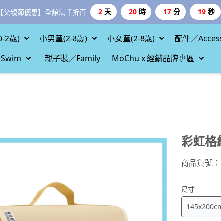
2
天
20
時
17
分
17
秒
【父親節優惠】全館滿千折百
-2歲)
小男童(2-8歲)
小女童(2-8歲)
配件／Access
Swim
親子裝／Family
MoChu x 經銷品牌專區
彩虹格
商品貨號：
尺寸