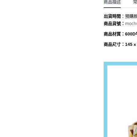
聖誕.小女童(2-8歲)
商品描述
開運服.小男童(2-8歲)
小洋裝系列
開運服.小女童(2-8歲)
出貨時間
：
預購
日本浴衣系列
moch
商品貨號：
寶寶拍照系列
商品材質：600D
獨家設計系列
商品尺寸：145 x 
BABY 睡袋／包巾
優惠組合系列(160／件)