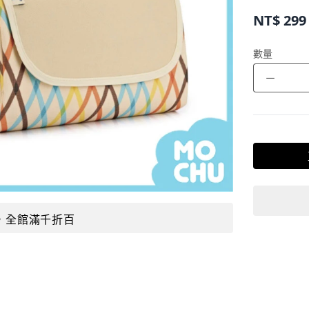
NT$
299
數量
－
，全館滿千折百