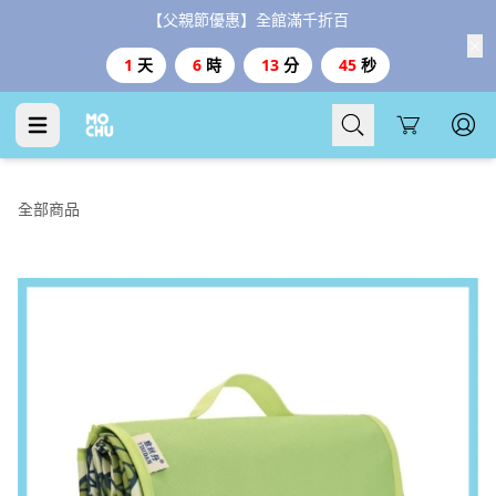
【父親節優惠】全館滿千折百
1
天
6
時
13
分
44
秒
Cart
全部商品