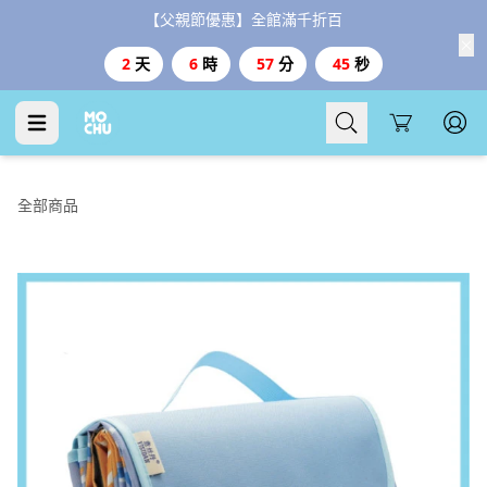
【父親節優惠】全館滿千折百
2
天
6
時
57
分
44
秒
Cart
全部商品