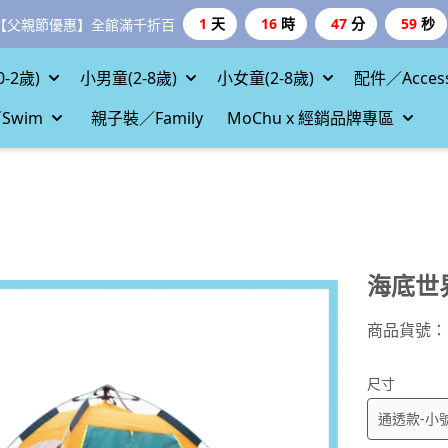
1
天
16
時
47
分
58
秒
【父親節優惠】全館滿千折百
-2歲)
小男童(2-8歲)
小女童(2-8歲)
配件／Access
Swim
親子裝／Family
MoChu x 經銷品牌專區
海底世
商品貨號：
尺寸