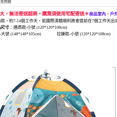
常見問題
大，無法寄送超商，購買須使用宅配寄送＊
商品室內、戶
購款，約7-14個工作天，若國際清關順利將會提前在7個工作天
品尺寸
：通透款-小號 (120*120*108cm)
號 (148*148*105
cm
)
拉鍊
款-小號 (120*120*108
cm
)