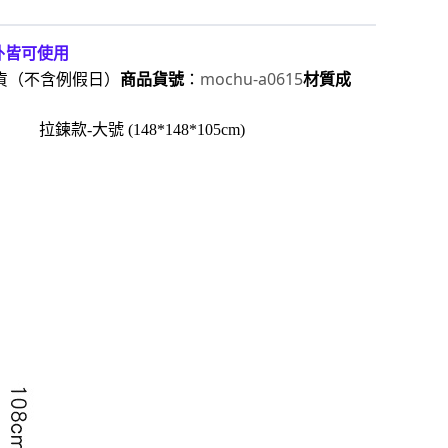
外皆可使用
mochu-a0615
出貨（不含例假日）
商品貨號
：
材質成
拉鍊
款-大號 (148*148*105
cm
)