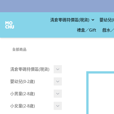
清倉零碼特價區(現貨)
嬰幼兒(0
禮盒／Gift
戲水／
全部商品
清倉零碼特價區(現貨)
現貨.寶寶
嬰幼兒(0-2歲)
現貨.男童
BABY 包屁衣(短袖)
小男童(2-8歲)
現貨.女童
BABY 包屁衣(長袖)
Boy 上身(短袖)
小女童(2-8歲)
現貨.配件
BABY 包屁衣(包腳款)