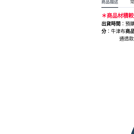
聖誕.小女童(2-8歲)
商品描述
開運服.小男童(2-8歲)
小洋裝系列
開運服.小女童(2-8歲)
＊商品材積較
日本浴衣系列
出貨時間
：
預
分
：牛津布
商
寶寶拍照系列
通透款-大
獨家設計系列
BABY 睡袋／包巾
優惠組合系列(160／件)