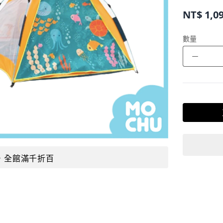
NT$
1,0
數量
－
，全館滿千折百