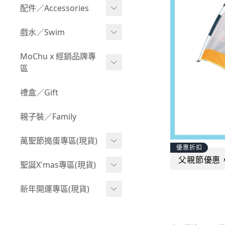
Boy 上身(長袖)
Girl 上身(短袖)
配件／Accessories
BABY 包屁衣(加絨加厚)
Boy 下身(短褲)
Girl 上身(長袖)
Acc 口水巾
戲水／Swim
BABY 外套
Boy 下身(長褲)
Girl 下身(短褲)
Acc 帽子
泳裝
MoChu x 經銷品牌專
BABY 上身(短袖)
Boy 套裝(短袖)
Girl 下身(長褲)
區
Acc 襪子
泳具
BABY 上身(長袖)
Boy 套裝(長袖)
Girl 套裝(短袖)
Acc 鞋子
©Wonchi 台灣 ｜ 兒童軟
禮盒／Gift
野餐趣
BABY 下身(短褲)
Boy 外套
積木
Girl 套裝(長袖)
Acc 餐具
親子裝／Family
BABY 下身(長褲)
叢林探險系列
©Disney 美國｜嬰兒用品
Girl 外套
Acc 雨具
BABY 套裝(短袖)
萬聖節搗蛋專區(現貨)
小紳士系列
©風車圖書 台灣｜兒童圖
率性牛仔風
優惠折扣
Acc 玩具
書
BABY 套裝(長袖)
父親節優惠
韓國小歐巴
萬聖造型頭套(3歲以上)
聖誕X'mas專區(現貨)
夢幻童話系列
Acc 寢具
©Billy Bob 美國｜嬰兒奶
卡通復刻系列
萬聖.嬰幼兒(0-2歲)
小洋裝系列
嘴
聖誕.嬰幼兒(0-2歲)
新年開運專區(現貨)
Acc 其他
下殺199系列
萬聖.小男童(2-8歲)
韓國小歐尼
©MamiBB 西班牙｜嬰兒
聖誕.小男童(2-8歲)
開運服.嬰幼兒(0-2歲)
小紳士系列
固齒器
萬聖.小女童(2-8歲)