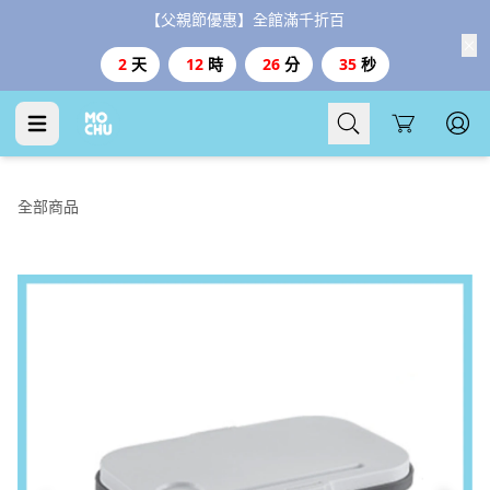
【父親節優惠】全館滿千折百
2
天
12
時
26
分
34
秒
Cart
全部商品