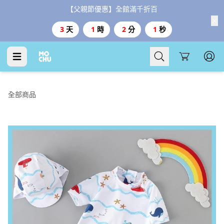
【父親節優惠】全館滿千折百
3
天
1
時
1
分
59
秒
Cart
全部商品