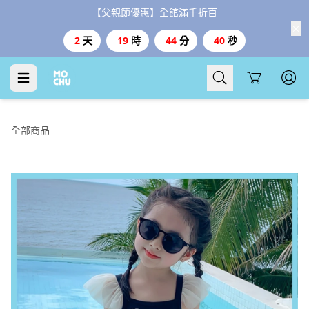
【父親節優惠】全館滿千折百
2
天
19
時
44
分
39
秒
Cart
全部商品