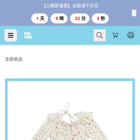
【父親節優惠】全館滿千折百
1
天
9
時
52
分
4
秒
Cart
全部商品