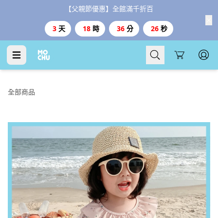
【父親節優惠】全館滿千折百
3
天
18
時
36
分
25
秒
Cart
全部商品