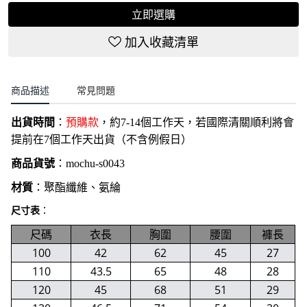
立即選購
加入收藏清單
商品描述
常見問題
出貨時間
：
預購款
，約7-14個工作天，若國際清關順利將會
提前在7個工作天出貨（不含例假日）
商品貨號
：
mochu-s0043
材質
：聚酯纖維、氨綸
尺寸表
：
尺碼
衣長
胸圍
腰圍
褲長
100
42
62
45
27
110
43.5
65
48
28
120
45
68
51
29