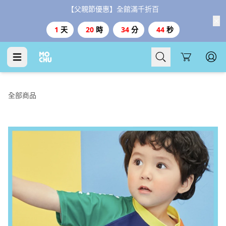
【父親節優惠】全館滿千折百
1
天
20
時
34
分
43
秒
Cart
全部商品