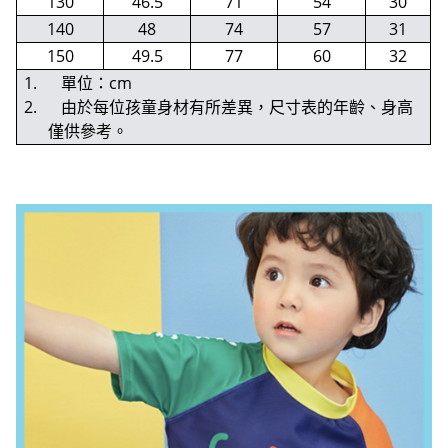
130
46.5
71
54
30
140
48
74
57
31
150
49.5
77
60
32
1. 單位：cm
2. 由於每位孩童身材有所差異，尺寸表的年齡、身高
僅供參考。