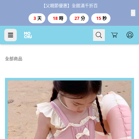
【父親節優惠】全館滿千折百
3
天
18
時
27
分
14
秒
Cart
全部商品