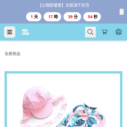
【父親節優惠】全館滿千折百
1
天
17
時
39
分
53
秒
Cart
全部商品