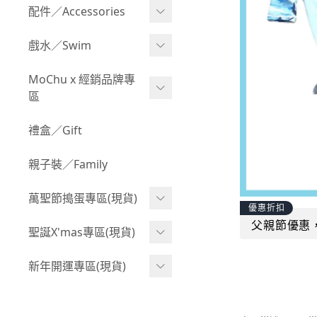
Boy 上身(長袖)
Girl 上身(短袖)
配件／Accessories
BABY 包屁衣(加絨加厚)
Boy 下身(短褲)
Girl 上身(長袖)
Acc 口水巾
戲水／Swim
BABY 外套
Boy 下身(長褲)
Girl 下身(短褲)
Acc 帽子
泳裝
MoChu x 經銷品牌專
BABY 上身(短袖)
Boy 套裝(短袖)
Girl 下身(長褲)
區
Acc 襪子
泳具
BABY 上身(長袖)
Boy 套裝(長袖)
Girl 套裝(短袖)
Acc 鞋子
©Wonchi 台灣 ｜ 兒童軟
禮盒／Gift
野餐趣
BABY 下身(短褲)
Boy 外套
積木
Girl 套裝(長袖)
Acc 餐具
親子裝／Family
BABY 下身(長褲)
叢林探險系列
©Disney 美國｜嬰兒用品
Girl 外套
Acc 雨具
BABY 套裝(短袖)
萬聖節搗蛋專區(現貨)
小紳士系列
©風車圖書 台灣｜兒童圖
率性牛仔風
優惠折扣
Acc 玩具
書
BABY 套裝(長袖)
父親節優惠
韓國小歐巴
萬聖造型頭套(3歲以上)
聖誕X'mas專區(現貨)
夢幻童話系列
Acc 寢具
©Billy Bob 美國｜嬰兒奶
卡通復刻系列
萬聖.嬰幼兒(0-2歲)
小洋裝系列
嘴
聖誕.嬰幼兒(0-2歲)
新年開運專區(現貨)
Acc 其他
下殺199系列
萬聖.小男童(2-8歲)
韓國小歐尼
©MamiBB 西班牙｜嬰兒
聖誕.小男童(2-8歲)
開運服.嬰幼兒(0-2歲)
小紳士系列
固齒器
萬聖.小女童(2-8歲)