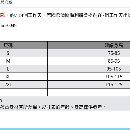
常見問題
購款
，約7-14個工作天，若國際清關順利將會提前在7個工作天
hu-s0049
尺碼
建議身高
S
75-85
M
85-95
L
95-105
XL
105-115
2XL
115-125
m
位孩童身材有所差異，尺寸表的年齡、身高僅供參考。