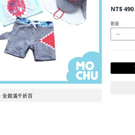
NT$
490
數量
－
，全館滿千折百