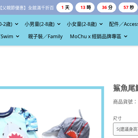
1
天
13
時
36
分
56
秒
【父親節優惠】全館滿千折百
-2歲)
小男童(2-8歲)
小女童(2-8歲)
配件／Access
Swim
親子裝／Family
MoChu x 經銷品牌專區
鯊魚尾
商品貨號：
尺寸