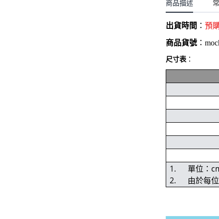
聖誕.小女童(2-8歲)
商品描述
開運服.小男童(2-8歲)
小洋裝系列
開運服.小女童(2-8歲)
出貨時間
：
預
日本浴衣系列
商品貨號
：
moc
寶寶拍照系列
尺寸表
：
獨家設計系列
BABY 睡袋／包巾
優惠組合系列(160／件)
1. 單位：c
2. 由於每