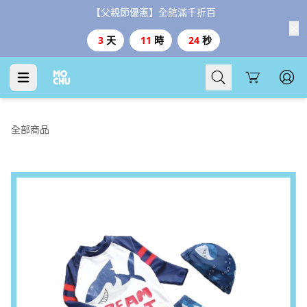
【父親節優惠】全館滿千折百
3
天
11
時
23
秒
Cart
全部商品