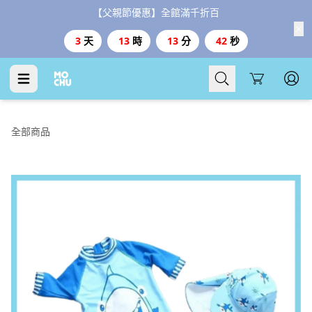
【父親節優惠】全館滿千折百
3
天
13
時
13
分
41
秒
Cart
全部商品