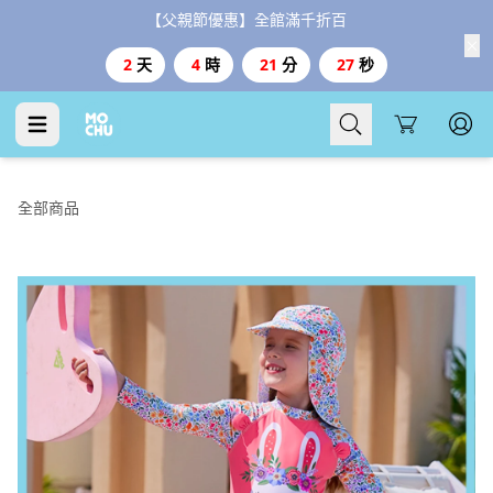
【父親節優惠】全館滿千折百
2
天
4
時
21
分
26
秒
Cart
全部商品