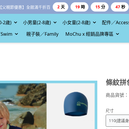
2
天
19
時
15
分
45
秒
【父親節優惠】全館滿千折百
-2歲)
小男童(2-8歲)
小女童(2-8歲)
配件／Access
Swim
親子裝／Family
MoChu x 經銷品牌專區
條紋拼
商品貨號：
尺寸