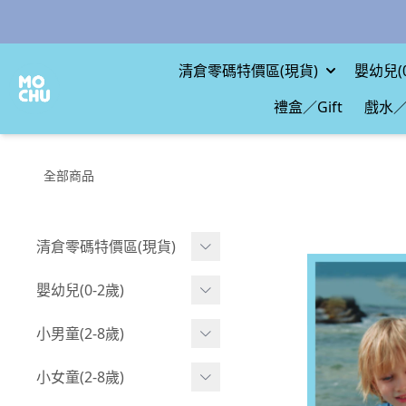
清倉零碼特價區(現貨)
嬰幼兒(0
禮盒／Gift
戲水／
全部商品
清倉零碼特價區(現貨)
現貨.寶寶
嬰幼兒(0-2歲)
現貨.男童
BABY 包屁衣(短袖)
小男童(2-8歲)
現貨.女童
BABY 包屁衣(長袖)
Boy 上身(短袖)
小女童(2-8歲)
現貨.配件
BABY 包屁衣(包腳款)