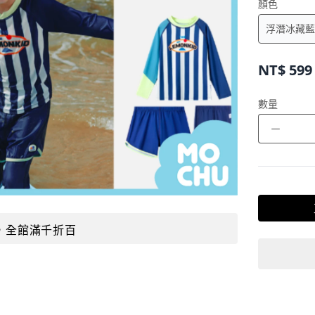
顏色
NT$
599
數量
－
，全館滿千折百