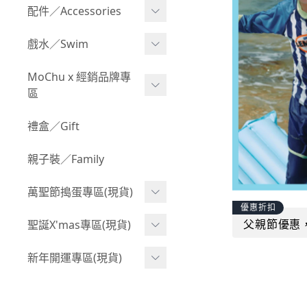
Boy 上身(長袖)
Girl 上身(短袖)
配件／Accessories
BABY 包屁衣(加絨加厚)
Boy 下身(短褲)
Girl 上身(長袖)
Acc 口水巾
戲水／Swim
BABY 外套
Boy 下身(長褲)
Girl 下身(短褲)
Acc 帽子
泳裝
MoChu x 經銷品牌專
BABY 上身(短袖)
Boy 套裝(短袖)
Girl 下身(長褲)
區
Acc 襪子
泳具
BABY 上身(長袖)
Boy 套裝(長袖)
Girl 套裝(短袖)
Acc 鞋子
©Wonchi 台灣 ｜ 兒童軟
禮盒／Gift
野餐趣
BABY 下身(短褲)
Boy 外套
積木
Girl 套裝(長袖)
Acc 餐具
親子裝／Family
BABY 下身(長褲)
叢林探險系列
©Disney 美國｜嬰兒用品
Girl 外套
Acc 雨具
BABY 套裝(短袖)
萬聖節搗蛋專區(現貨)
小紳士系列
©風車圖書 台灣｜兒童圖
率性牛仔風
Acc 玩具
優惠折扣
書
BABY 套裝(長袖)
韓國小歐巴
萬聖造型頭套(3歲以上)
父親節優惠
聖誕X'mas專區(現貨)
夢幻童話系列
Acc 寢具
©Billy Bob 美國｜嬰兒奶
卡通復刻系列
萬聖.嬰幼兒(0-2歲)
小洋裝系列
嘴
聖誕.嬰幼兒(0-2歲)
新年開運專區(現貨)
Acc 其他
下殺199系列
萬聖.小男童(2-8歲)
韓國小歐尼
©MamiBB 西班牙｜嬰兒
聖誕.小男童(2-8歲)
開運服.嬰幼兒(0-2歲)
小紳士系列
固齒器
萬聖.小女童(2-8歲)