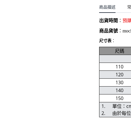
聖誕.小女童(2-8歲)
開運服.小男童(2-8歲)
商品描述
小洋裝系列
開運服.小女童(2-8歲)
日本浴衣系列
出貨時間
：
預
寶寶拍照系列
商品貨號
：
moc
尺寸表
：
獨家設計系列
尺碼
BABY 睡袋／包巾
優惠組合系列(160／件)
110
120
130
140
150
1. 單位：c
2. 由於每