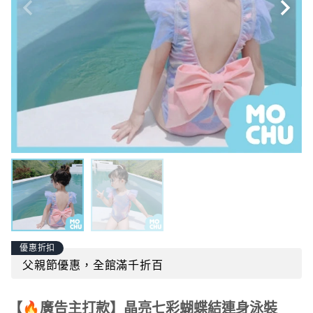
優惠折扣
父親節優惠，全館滿千折百
【🔥廣告主打款】晶亮七彩蝴蝶結連身泳裝
商品貨號：
mochu-s0167