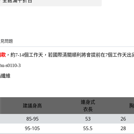
，全館滿千折百
常見問題
購款
，約7-14個工作天，若國際清關順利將會提前在7個工作天
hu-s0110-3
酯纖維
連身式
建議身高
胸
衣長
85-95
53
26
95-105
55.5
28