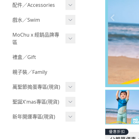
Boy 上身(長袖)
Girl 上身(短袖)
配件／Accessories
BABY 包屁衣(加絨加厚)
Boy 下身(短褲)
Girl 上身(長袖)
Acc 口水巾
戲水／Swim
BABY 外套
Boy 下身(長褲)
Girl 下身(短褲)
Acc 帽子
泳裝
MoChu x 經銷品牌專
BABY 上身(短袖)
Boy 套裝(短袖)
Girl 下身(長褲)
區
Acc 襪子
泳具
BABY 上身(長袖)
Boy 套裝(長袖)
Girl 套裝(短袖)
Acc 鞋子
©Wonchi 台灣 ｜ 兒童軟
禮盒／Gift
野餐趣
BABY 下身(短褲)
Boy 外套
積木
Girl 套裝(長袖)
Acc 餐具
親子裝／Family
BABY 下身(長褲)
叢林探險系列
©Disney 美國｜嬰兒用品
Girl 外套
Acc 雨具
BABY 套裝(短袖)
萬聖節搗蛋專區(現貨)
小紳士系列
©風車圖書 台灣｜兒童圖
率性牛仔風
Acc 玩具
書
BABY 套裝(長袖)
韓國小歐巴
萬聖造型頭套(3歲以上)
聖誕X'mas專區(現貨)
夢幻童話系列
Acc 寢具
©Billy Bob 美國｜嬰兒奶
卡通復刻系列
萬聖.嬰幼兒(0-2歲)
小洋裝系列
嘴
聖誕.嬰幼兒(0-2歲)
新年開運專區(現貨)
Acc 其他
下殺199系列
萬聖.小男童(2-8歲)
韓國小歐尼
©MamiBB 西班牙｜嬰兒
聖誕.小男童(2-8歲)
開運服.嬰幼兒(0-2歲)
優惠折扣
小紳士系列
固齒器
萬聖.小女童(2-8歲)