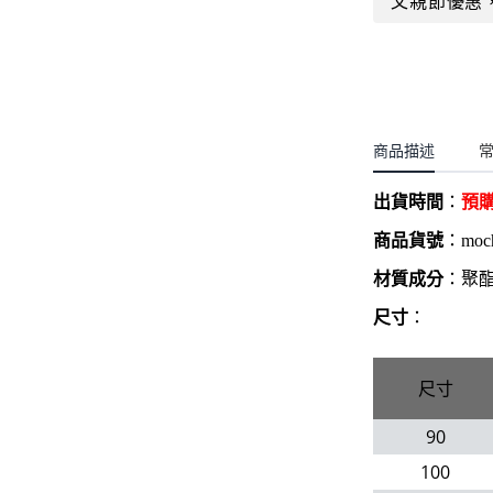
父親節優惠
聖誕.小女童(2-8歲)
開運服.小男童(2-8歲)
小洋裝系列
開運服.小女童(2-8歲)
日本浴衣系列
寶寶拍照系列
商品描述
獨家設計系列
出貨時間
：
預
BABY 睡袋／包巾
商品貨號
：
moc
優惠組合系列(160／件)
材質成分
：聚
尺寸
：
尺寸
90
100