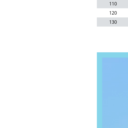
110
120
130