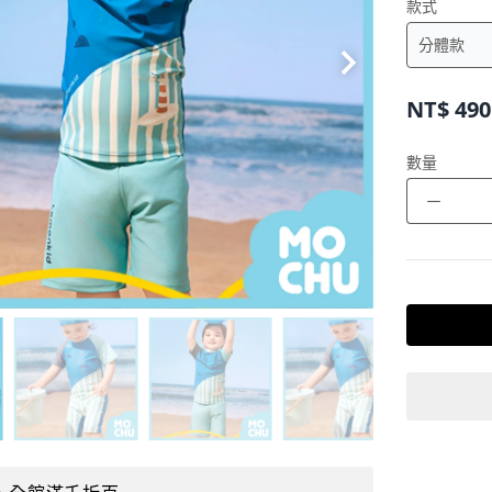
款式
NT$
490
數量
－