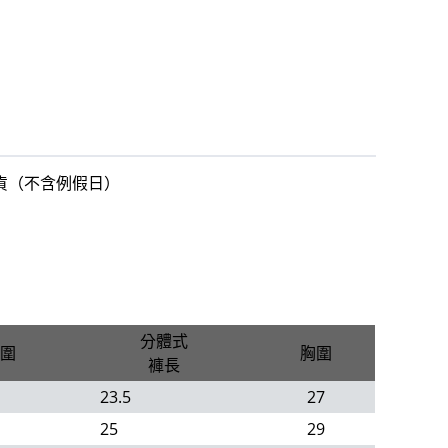
出貨（不含例假日）
分體式
圍
胸圍
褲長
23.5
27
25
29