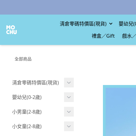
清倉零碼特價區(現貨)
嬰幼兒(0
禮盒／Gift
戲水／
全部商品
清倉零碼特價區(現貨)
現貨.寶寶
嬰幼兒(0-2歲)
現貨.男童
BABY 包屁衣(短袖)
小男童(2-8歲)
現貨.女童
BABY 包屁衣(長袖)
Boy 上身(短袖)
小女童(2-8歲)
現貨.配件
BABY 包屁衣(包腳款)