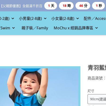
1
天
18
時
45
分
59
秒
【父親節優惠】全館滿千折百
-2歲)
小男童(2-8歲)
小女童(2-8歲)
配件／Access
Swim
親子裝／Family
MoChu x 經銷品牌專區
青羽藍
商品貨號
尺寸