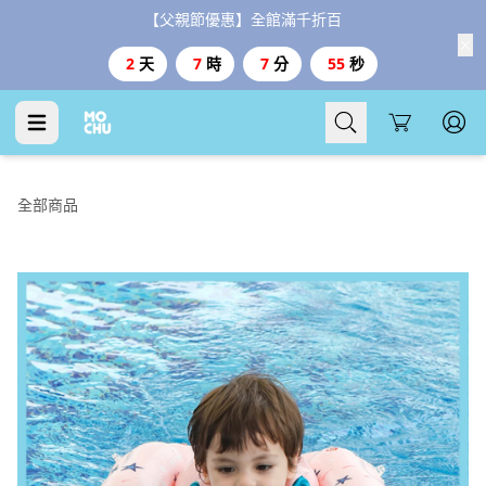
【父親節優惠】全館滿千折百
2
天
7
時
7
分
54
秒
Cart
全部商品