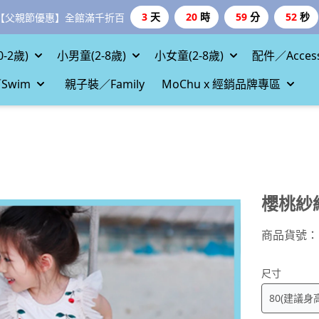
3
天
20
時
59
分
50
秒
【父親節優惠】全館滿千折百
-2歲)
小男童(2-8歲)
小女童(2-8歲)
配件／Access
Swim
親子裝／Family
MoChu x 經銷品牌專區
櫻桃紗
商品貨號：
尺寸