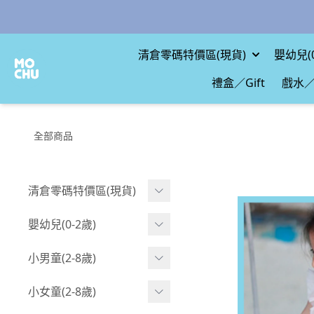
清倉零碼特價區(現貨)
嬰幼兒(0
禮盒／Gift
戲水／
全部商品
清倉零碼特價區(現貨)
現貨.寶寶
嬰幼兒(0-2歲)
現貨.男童
BABY 包屁衣(短袖)
小男童(2-8歲)
現貨.女童
BABY 包屁衣(長袖)
Boy 上身(短袖)
小女童(2-8歲)
現貨.配件
BABY 包屁衣(包腳款)