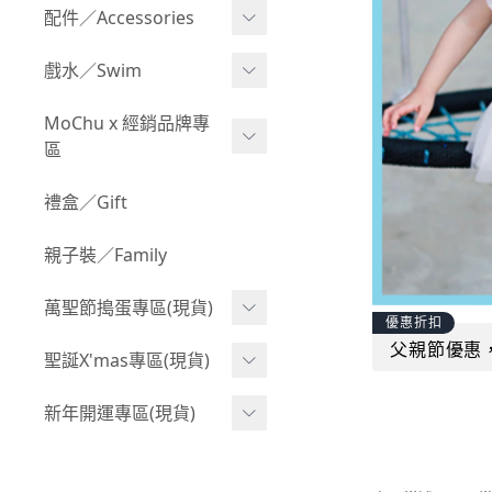
Boy 上身(長袖)
Girl 上身(短袖)
配件／Accessories
BABY 包屁衣(加絨加厚)
Boy 下身(短褲)
Girl 上身(長袖)
Acc 口水巾
戲水／Swim
BABY 外套
Boy 下身(長褲)
Girl 下身(短褲)
Acc 帽子
泳裝
MoChu x 經銷品牌專
BABY 上身(短袖)
Boy 套裝(短袖)
Girl 下身(長褲)
區
Acc 襪子
泳具
BABY 上身(長袖)
Boy 套裝(長袖)
Girl 套裝(短袖)
Acc 鞋子
©Wonchi 台灣 ｜ 兒童軟
禮盒／Gift
野餐趣
BABY 下身(短褲)
Boy 外套
積木
Girl 套裝(長袖)
Acc 餐具
親子裝／Family
BABY 下身(長褲)
叢林探險系列
©Disney 美國｜嬰兒用品
Girl 外套
Acc 雨具
BABY 套裝(短袖)
萬聖節搗蛋專區(現貨)
小紳士系列
©風車圖書 台灣｜兒童圖
率性牛仔風
優惠折扣
Acc 玩具
書
BABY 套裝(長袖)
父親節優惠
韓國小歐巴
萬聖造型頭套(3歲以上)
聖誕X'mas專區(現貨)
夢幻童話系列
Acc 寢具
©Billy Bob 美國｜嬰兒奶
卡通復刻系列
萬聖.嬰幼兒(0-2歲)
小洋裝系列
嘴
聖誕.嬰幼兒(0-2歲)
新年開運專區(現貨)
Acc 其他
下殺199系列
萬聖.小男童(2-8歲)
韓國小歐尼
©MamiBB 西班牙｜嬰兒
聖誕.小男童(2-8歲)
開運服.嬰幼兒(0-2歲)
小紳士系列
固齒器
萬聖.小女童(2-8歲)