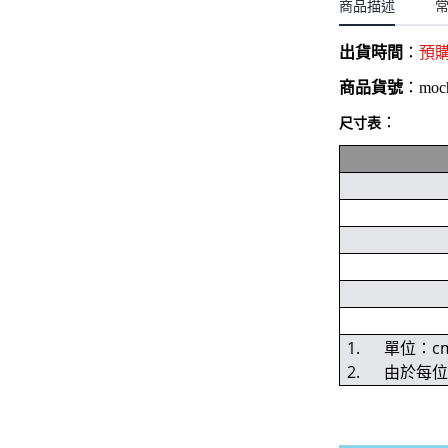
聖誕.小女童(2-8歲)
商品描述
開運服.小男童(2-8歲)
小洋裝系列
開運服.小女童(2-8歲)
出貨時間
：
預
日本浴衣系列
商品貨號
：
moc
寶寶拍照系列
：
尺寸表
獨家設計系列
BABY 睡袋／包巾
優惠組合系列(160／件)
1. 單位：c
2. 由於每