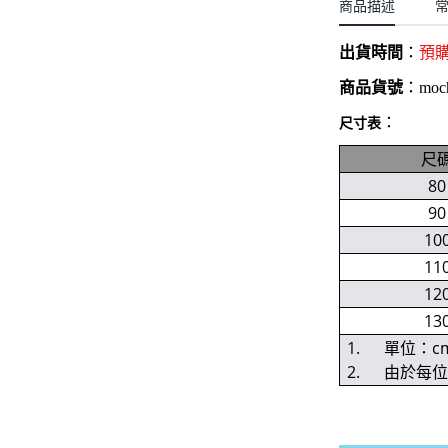
聖誕.小女童(2-8歲)
商品描述
開運服.小男童(2-8歲)
小洋裝系列
開運服.小女童(2-8歲)
出貨時間
：
預
日本浴衣系列
商品貨號
：
moc
寶寶拍照系列
：
尺寸表
獨家設計系列
尺
80
BABY 睡袋／包巾
90
優惠組合系列(160／件)
10
11
12
13
1. 單位：c
2. 由於每