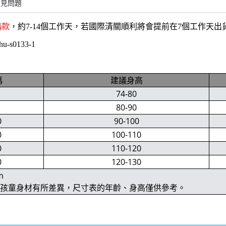
常見問題
購款
，約7-14個工作天，若國際清關順利將會提前在7個工作天
hu-s0133-1
碼
建議身高
74-80
80-90
0
90-100
0
100-110
0
110-120
0
120-130
m
位孩童身材有所差異，尺寸表的年齡、身高僅供參考。