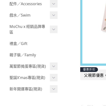
Boy 上身(長袖)
Girl 上身(短袖)
配件／Accessories
BABY 包屁衣(加絨加厚)
Boy 下身(短褲)
Girl 上身(長袖)
Acc 口水巾
戲水／Swim
BABY 外套
Boy 下身(長褲)
Girl 下身(短褲)
Acc 帽子
泳裝
MoChu x 經銷品牌專
BABY 上身(短袖)
Boy 套裝(短袖)
Girl 下身(長褲)
區
Acc 襪子
泳具
BABY 上身(長袖)
Boy 套裝(長袖)
Girl 套裝(短袖)
Acc 鞋子
©Wonchi 台灣 ｜ 兒童軟
禮盒／Gift
野餐趣
BABY 下身(短褲)
Boy 外套
積木
Girl 套裝(長袖)
Acc 餐具
親子裝／Family
BABY 下身(長褲)
叢林探險系列
©Disney 美國｜嬰兒用品
Girl 外套
Acc 雨具
BABY 套裝(短袖)
萬聖節搗蛋專區(現貨)
小紳士系列
©風車圖書 台灣｜兒童圖
率性牛仔風
優惠折扣
Acc 玩具
書
BABY 套裝(長袖)
父親節優惠
韓國小歐巴
萬聖造型頭套(3歲以上)
聖誕X'mas專區(現貨)
夢幻童話系列
Acc 寢具
©Billy Bob 美國｜嬰兒奶
卡通復刻系列
萬聖.嬰幼兒(0-2歲)
小洋裝系列
嘴
聖誕.嬰幼兒(0-2歲)
新年開運專區(現貨)
Acc 其他
下殺199系列
萬聖.小男童(2-8歲)
韓國小歐尼
©MamiBB 西班牙｜嬰兒
聖誕.小男童(2-8歲)
開運服.嬰幼兒(0-2歲)
小紳士系列
固齒器
萬聖.小女童(2-8歲)