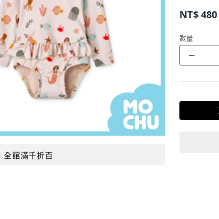
NT$
480
數量
－
，全館滿千折百