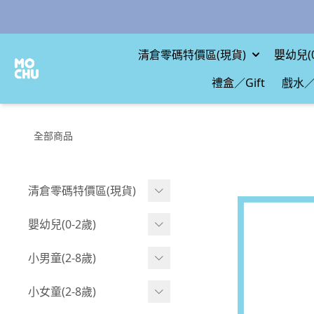
清倉零碼特價區(現貨)
嬰幼兒(0
禮盒／Gift
戲水／
全部商品
清倉零碼特價區(現貨)
現貨.寶寶
嬰幼兒(0-2歲)
現貨.男童
BABY 包屁衣(短袖)
小男童(2-8歲)
現貨.女童
BABY 包屁衣(長袖)
Boy 上身(短袖)
小女童(2-8歲)
現貨.配件
BABY 包屁衣(包腳款)