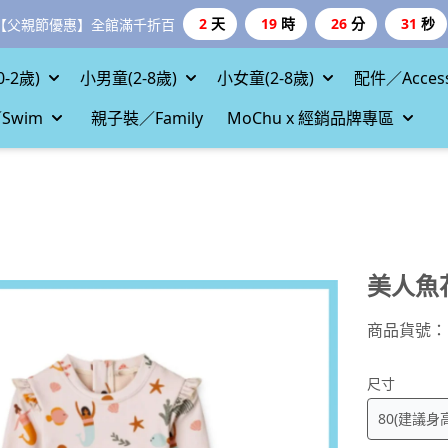
2
天
19
時
26
分
30
秒
【父親節優惠】全館滿千折百
-2歲)
小男童(2-8歲)
小女童(2-8歲)
配件／Access
Swim
親子裝／Family
MoChu x 經銷品牌專區
美人魚
商品貨號：
尺寸