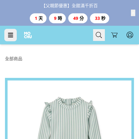
【父親節優惠】全館滿千折百
1
天
9
時
49
分
32
秒
Cart
全部商品