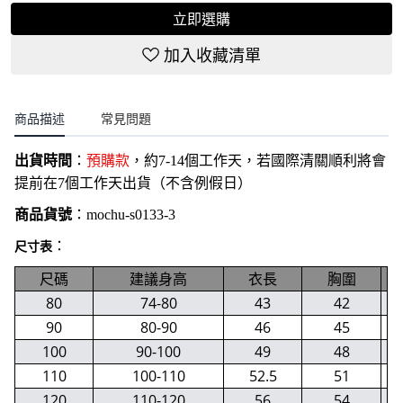
立即選購
加入收藏清單
商品描述
常見問題
出貨時間
：
預購款
，約7-14個工作天，若國際清關順利將會
提前在7個工作天出貨（不含例假日）
商品貨號
：
mochu-s0133-3
：
尺寸表
尺碼
建議身高
衣長
胸圍
80
74-80
43
42
90
80-90
46
45
100
90-100
49
48
110
100-110
52.5
51
120
110-120
56
54