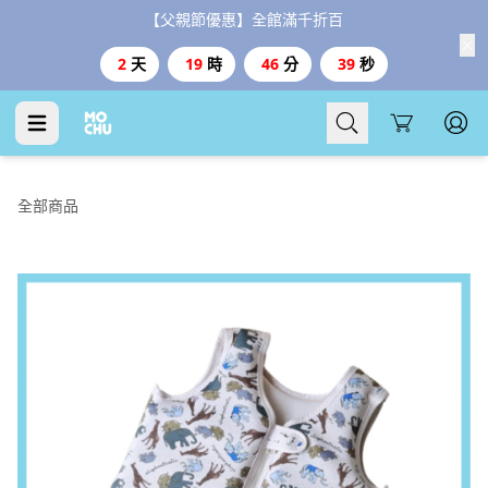
【父親節優惠】全館滿千折百
2
天
19
時
46
分
38
秒
Cart
全部商品