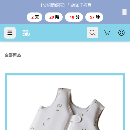
【父親節優惠】全館滿千折百
2
天
20
時
18
分
56
秒
Cart
全部商品