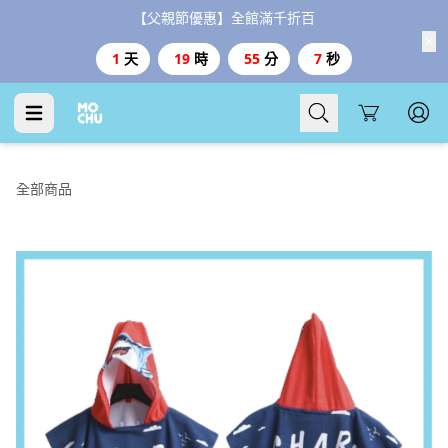
【父親節優惠】全館滿千折百
1
天
19
時
55
分
6
秒
Cart
全部商品