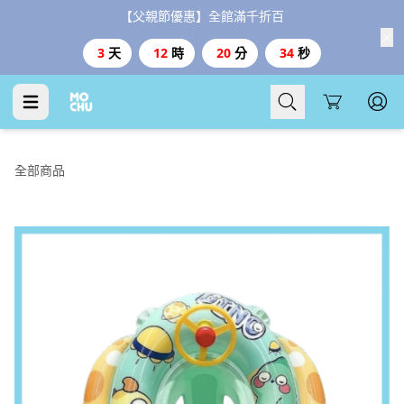
【父親節優惠】全館滿千折百
3
天
12
時
20
分
34
秒
Cart
全部商品