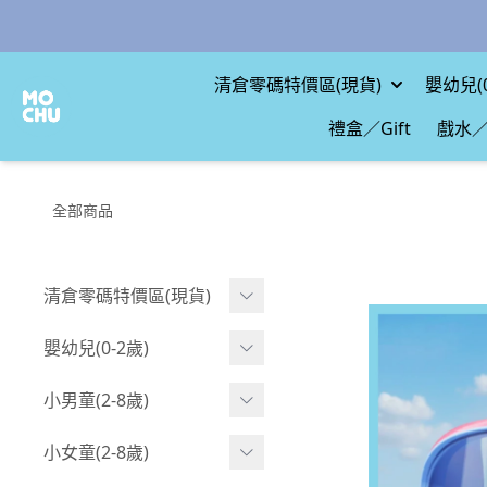
清倉零碼特價區(現貨)
嬰幼兒(0
禮盒／Gift
戲水／
全部商品
清倉零碼特價區(現貨)
現貨.寶寶
嬰幼兒(0-2歲)
現貨.男童
BABY 包屁衣(短袖)
小男童(2-8歲)
現貨.女童
BABY 包屁衣(長袖)
Boy 上身(短袖)
小女童(2-8歲)
現貨.配件
BABY 包屁衣(包腳款)