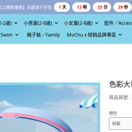
1
天
12
時
25
分
28
秒
【父親節優惠】全館滿千折百
-2歲)
小男童(2-8歲)
小女童(2-8歲)
配件／Access
Swim
親子裝／Family
MoChu x 經銷品牌專區
色彩大
商品貨號
顏色