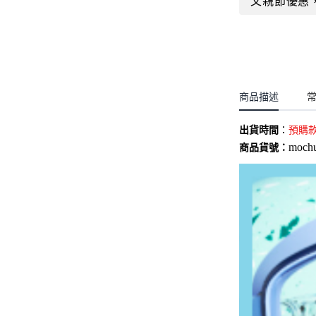
父親節優惠
聖誕.小女童(2-8歲)
開運服.小男童(2-8歲)
小洋裝系列
開運服.小女童(2-8歲)
日本浴衣系列
寶寶拍照系列
商品描述
獨家設計系列
出貨時間
：
BABY 睡袋／包巾
預購
moch
商品貨號：
優惠組合系列(160／件)