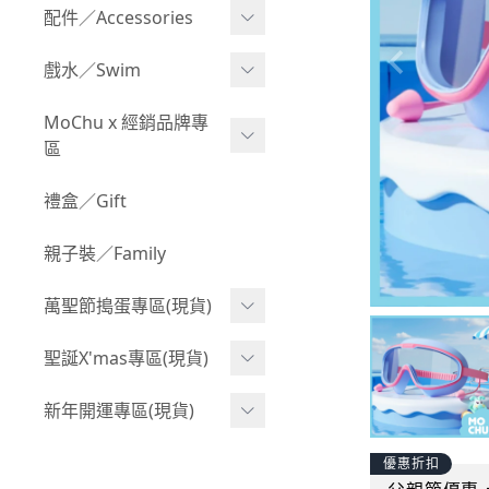
Boy 上身(長袖)
Girl 上身(短袖)
配件／Accessories
BABY 包屁衣(加絨加厚)
Boy 下身(短褲)
Girl 上身(長袖)
Acc 口水巾
戲水／Swim
BABY 外套
Boy 下身(長褲)
Girl 下身(短褲)
Acc 帽子
泳裝
MoChu x 經銷品牌專
BABY 上身(短袖)
Boy 套裝(短袖)
Girl 下身(長褲)
區
Acc 襪子
泳具
BABY 上身(長袖)
Boy 套裝(長袖)
Girl 套裝(短袖)
Acc 鞋子
©Wonchi 台灣 ｜ 兒童軟
禮盒／Gift
野餐趣
BABY 下身(短褲)
Boy 外套
積木
Girl 套裝(長袖)
Acc 餐具
親子裝／Family
BABY 下身(長褲)
叢林探險系列
©Disney 美國｜嬰兒用品
Girl 外套
Acc 雨具
BABY 套裝(短袖)
萬聖節搗蛋專區(現貨)
小紳士系列
©風車圖書 台灣｜兒童圖
率性牛仔風
Acc 玩具
書
BABY 套裝(長袖)
韓國小歐巴
萬聖造型頭套(3歲以上)
聖誕X'mas專區(現貨)
夢幻童話系列
Acc 寢具
©Billy Bob 美國｜嬰兒奶
卡通復刻系列
萬聖.嬰幼兒(0-2歲)
小洋裝系列
嘴
聖誕.嬰幼兒(0-2歲)
新年開運專區(現貨)
Acc 其他
下殺199系列
萬聖.小男童(2-8歲)
韓國小歐尼
©MamiBB 西班牙｜嬰兒
聖誕.小男童(2-8歲)
開運服.嬰幼兒(0-2歲)
優惠折扣
小紳士系列
固齒器
萬聖.小女童(2-8歲)