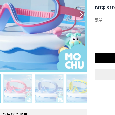
NT$
310
數量
－