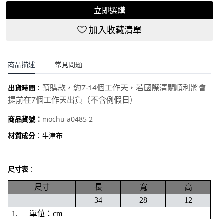
立即選購
加入收藏清單
商品描述
常見問題
7-14
預購款，約
個工作天，若國際清關順利將會
出貨時間
：
7
提前在
個工作天出貨（不含例假日）
mochu-a0485-2
商品貨號：
材質成分
：牛津布
尺寸表
：
尺寸
長
寬
高
34
28
12
1.
單位：cm