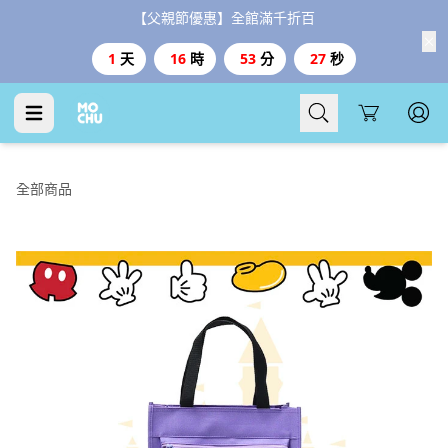
【父親節優惠】全館滿千折百
1
天
16
時
53
分
26
秒
Cart
全部商品