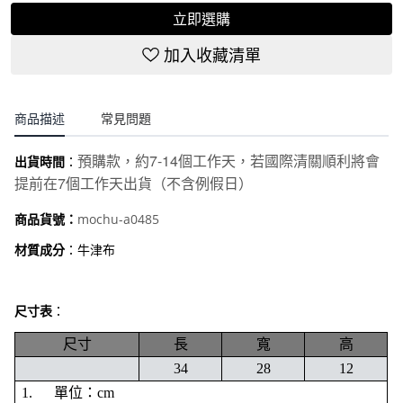
立即選購
加入收藏清單
商品描述
常見問題
7-14
預購款，約
個工作天，若國際清關順利將會
出貨時間
：
7
提前在
個工作天出貨（不含例假日）
mochu-a0485
商品貨號：
材質成分
：牛津布
尺寸表
：
尺寸
長
寬
高
34
28
12
1.
單位：cm