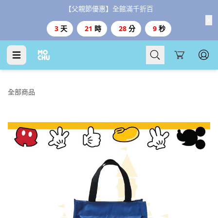
【父親節優惠】全館滿千折百
3
天
21
時
28
分
8
秒
Cart
全部商品