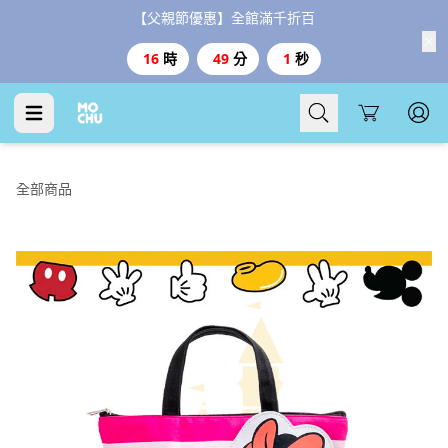
【父親節優惠】全館滿千折百
16
時
49
分
0
秒
Cart
全部商品