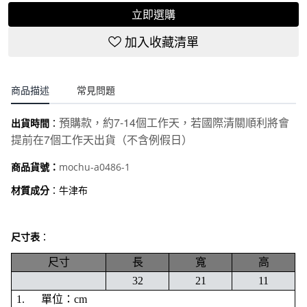
立即選購
加入收藏清單
商品描述
常見問題
7-14
預購款，約
個工作天，若國際清關順利將會
出貨時間
：
7
提前在
個工作天出貨（不含例假日）
mochu-a0486-1
商品貨號：
材質成分
：牛津布
尺寸表
：
尺寸
長
寬
高
32
21
11
1.
單位：cm