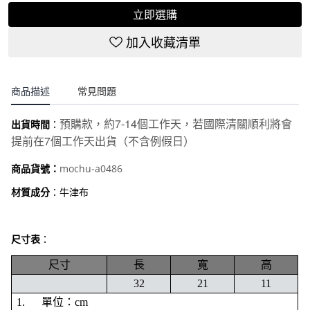
立即選購
加入收藏清單
商品描述
常見問題
7-14
預購款，約
個工作天，若國際清關順利將會
出貨時間
：
7
提前在
個工作天出貨（不含例假日）
mochu-a0486
商品貨號：
材質成分
：牛津布
尺寸表
：
尺寸
長
寬
高
32
21
11
1.
單位：cm