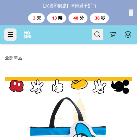
【父親節優惠】全館滿千折百
3
天
13
時
40
分
37
秒
Cart
全部商品