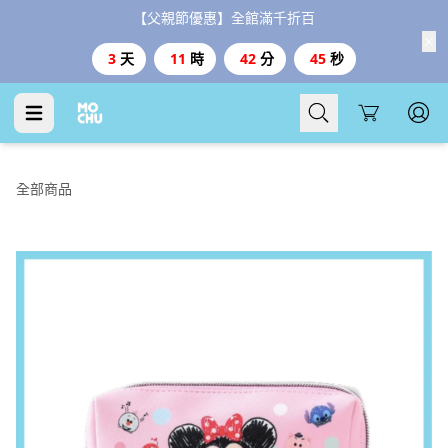
【父親節優惠】全館滿千折百
3
天
11
時
42
分
45
秒
Cart
全部商品