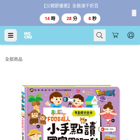
【父親節優惠】全館滿千折百
14
時
28
分
6
秒
Cart
全部商品