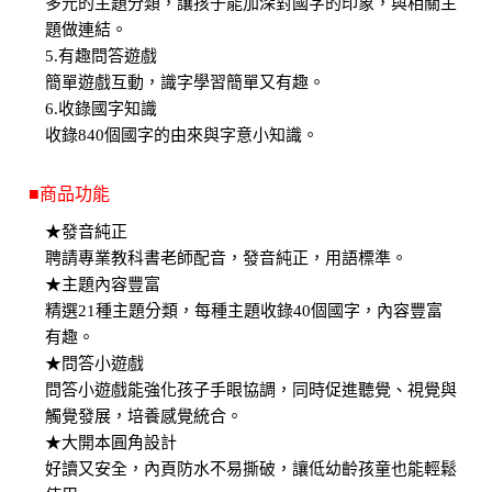
多元的主題分類，讓孩子能加深對國字的印象，與相關主
題做連結。
5.有趣問答遊戲
簡單遊戲互動，識字學習簡單又有趣。
6.收錄國字知識
收錄840個國字的由來與字意小知識。
■商品功能
★發音純正
聘請專業教科書老師配音，發音純正，用語標準。
★主題內容豐富
精選21種主題分類，每種主題收錄40個國字，內容豐富
有趣。
★問答小遊戲
問答小遊戲能強化孩子手眼協調，同時促進聽覺、視覺與
觸覺發展，培養感覺統合。
★大開本圓角設計
好讀又安全，內頁防水不易撕破，讓低幼齡孩童也能輕鬆