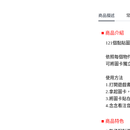
聖誕.小女童(2-8歲)
開運服.小男童(2-8歲)
小洋裝系列
開運服.小女童(2-8歲)
商品描述
日本浴衣系列
寶寶拍照系列
■ 商品介紹
獨家設計系列
121個黏貼
BABY 睡袋／包巾
依照每個物
可將圖卡獨
優惠組合系列(160／件)
使用方法
1.打開遊戲
2.拿起圖卡
3.將圖卡貼
4.念念看注
■ 商品特色