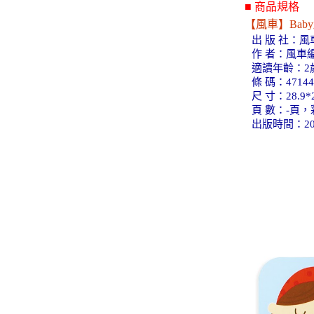
■ 商品規格
【風車】Bab
出 版 社：
作 者：風車
適讀年齡：2
條 碼：47144
尺 寸：28.9*2
頁 數：-頁，
出版時間：20