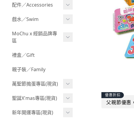
Boy 上身(長袖)
Girl 上身(短袖)
配件／Accessories
BABY 包屁衣(加絨加厚)
Boy 下身(短褲)
Girl 上身(長袖)
Acc 口水巾
戲水／Swim
BABY 外套
Boy 下身(長褲)
Girl 下身(短褲)
Acc 帽子
泳裝
MoChu x 經銷品牌專
BABY 上身(短袖)
Boy 套裝(短袖)
Girl 下身(長褲)
區
Acc 襪子
泳具
BABY 上身(長袖)
Boy 套裝(長袖)
Girl 套裝(短袖)
Acc 鞋子
©Wonchi 台灣 ｜ 兒童軟
禮盒／Gift
野餐趣
BABY 下身(短褲)
Boy 外套
積木
Girl 套裝(長袖)
Acc 餐具
親子裝／Family
BABY 下身(長褲)
叢林探險系列
©Disney 美國｜嬰兒用品
Girl 外套
Acc 雨具
BABY 套裝(短袖)
萬聖節搗蛋專區(現貨)
小紳士系列
©風車圖書 台灣｜兒童圖
率性牛仔風
Acc 玩具
書
BABY 套裝(長袖)
優惠折扣
韓國小歐巴
萬聖造型頭套(3歲以上)
聖誕X'mas專區(現貨)
夢幻童話系列
Acc 寢具
父親節優惠
©Billy Bob 美國｜嬰兒奶
卡通復刻系列
萬聖.嬰幼兒(0-2歲)
小洋裝系列
嘴
聖誕.嬰幼兒(0-2歲)
新年開運專區(現貨)
Acc 其他
下殺199系列
萬聖.小男童(2-8歲)
韓國小歐尼
©MamiBB 西班牙｜嬰兒
聖誕.小男童(2-8歲)
開運服.嬰幼兒(0-2歲)
小紳士系列
固齒器
萬聖.小女童(2-8歲)