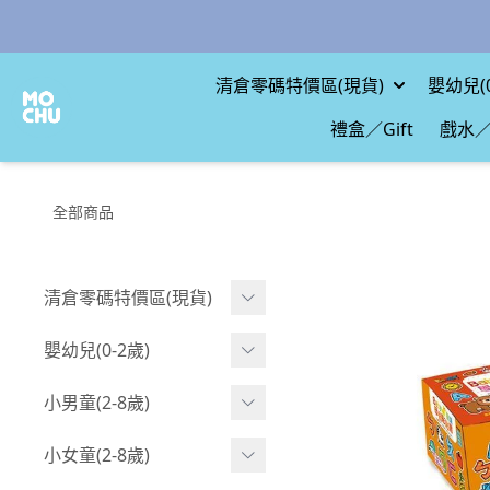
清倉零碼特價區(現貨)
嬰幼兒(0
禮盒／Gift
戲水／
全部商品
清倉零碼特價區(現貨)
現貨.寶寶
嬰幼兒(0-2歲)
現貨.男童
BABY 包屁衣(短袖)
小男童(2-8歲)
現貨.女童
BABY 包屁衣(長袖)
Boy 上身(短袖)
小女童(2-8歲)
現貨.配件
BABY 包屁衣(包腳款)