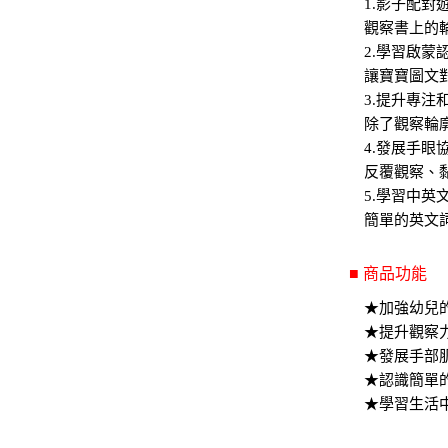
1.影子配對
觀察書上的
2.學習啟蒙
讓寶寶圖文
3.提升專注
除了觀察輪
4.發展手眼
反覆觀察、
5.學習中英
簡單的英文
■ 商品功能
★加強幼兒
★提升觀察
★發展手部
★認識簡單
★學習生活