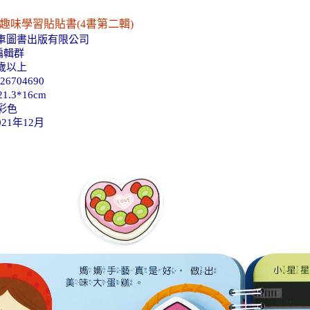
y趣味學習貼貼書(4書第二輯)
風車圖書出版有限公司
編輯群
歲以上
26704690
1.3*16cm
彩色
21年12月