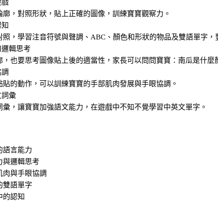
遊戲
輪廓，對照形狀，貼上正確的圖像，訓練寶寶觀察力。
認知
對照，學習注音符號與聲調、ABC、顏色和形狀的物品及雙語單字，
和邏輯思考
廓，也要思考圖像貼上後的適當性，家長可以問問寶寶：南瓜是什麼
協調
黏貼的動作，可以訓練寶寶的手部肌肉發展與手眼協調。
文詞彙
詞彙，讓寶寶加強語文能力，在遊戲中不知不覺學習中英文單字。
的語言能力
力與邏輯思考
肌肉與手眼協調
的雙語單字
中的認知