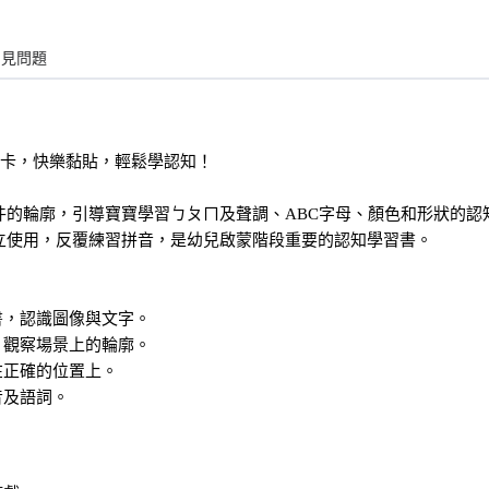
常見問題
圖卡，快樂黏貼，輕鬆學認知！
件的輪廓，引導寶寶學習ㄅㄆㄇ及聲調、ABC字母、顏色和形狀的認
立使用，反覆練習拼音，是幼兒啟蒙階段重要的認知學習書。
書，認識圖像與文字。
，觀察場景上的輪廓。
在正確的位置上。
音及語詞。