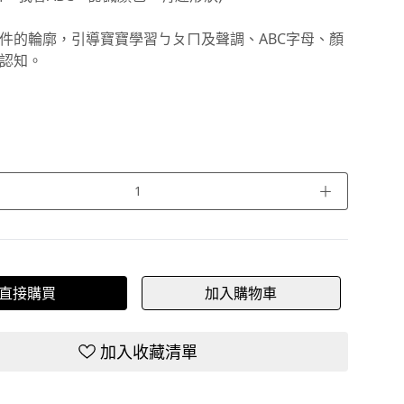
件的輪廓，引導寶寶學習ㄅㄆㄇ及聲調、ABC字母、顏
認知。
＋
直接購買
加入購物車
加入收藏清單