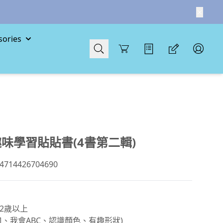
ories
Cart
趣味學習貼貼書(4書第二輯)
14426704690
2歲以上
ㄇ、我會ABC、認識顏色、有趣形狀)