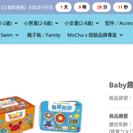
1
天
9
時
28
分
9
秒
【父親節優惠】全館滿千折百
-2歲)
小男童(2-8歲)
小女童(2-8歲)
配件／Access
Swim
親子裝／Family
MoChu x 經銷品牌專區
Baby
商品貨號：47
商品摘要
適合年齡：
(我會ㄅㄆ