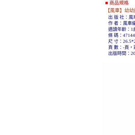
■ 商品規格
【風車】幼幼
出 版 社：
作 者：風車
適讀年齡：1
條 碼：47144
尺 寸：26.5*2
頁 數：-頁，
出版時間：20