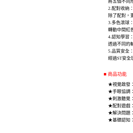
將五個不同
2.配對收納
除了配對，
3.多色滾球
轉動中間紅
4.認知學習
透過不同的
5.品質安全
經過ST安
■ 商品功能
★視覺啟發
★手眼協調
★刺激聽覺
★配對遊戲
★解決問題
★基礎認知