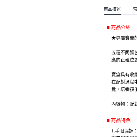
聖誕.小女童(2-8歲)
開運服.小男童(2-8歲)
小洋裝系列
商品描述
開運服.小女童(2-8歲)
日本浴衣系列
■ 商品介紹
寶寶拍照系列
★專屬寶寶
獨家設計系列
五種不同顏
BABY 睡袋／包巾
應的正確位
優惠組合系列(160／件)
寶盒具有收
在配對過程
覺，培養孩
內容物：配對
■ 商品特色
1.手眼協調