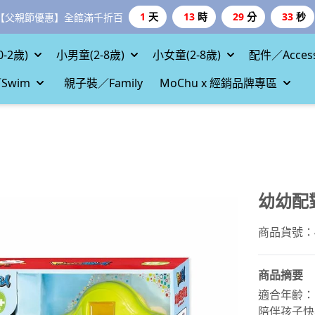
1
天
13
時
29
分
32
秒
【父親節優惠】全館滿千折百
-2歲)
小男童(2-8歲)
小女童(2-8歲)
配件／Access
Swim
親子裝／Family
MoChu x 經銷品牌專區
幼幼配
商品貨號：47
商品摘要
適合年齡：
陪伴孩子快