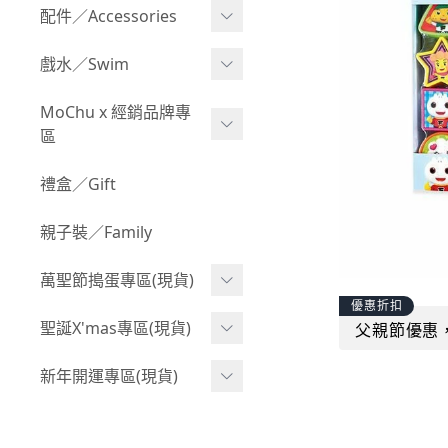
Boy 上身(長袖)
Girl 上身(短袖)
配件／Accessories
BABY 包屁衣(加絨加厚)
Boy 下身(短褲)
Girl 上身(長袖)
Acc 口水巾
戲水／Swim
BABY 外套
Boy 下身(長褲)
Girl 下身(短褲)
Acc 帽子
泳裝
MoChu x 經銷品牌專
BABY 上身(短袖)
Boy 套裝(短袖)
Girl 下身(長褲)
區
Acc 襪子
泳具
BABY 上身(長袖)
Boy 套裝(長袖)
Girl 套裝(短袖)
Acc 鞋子
©Wonchi 台灣 ｜ 兒童軟
禮盒／Gift
野餐趣
BABY 下身(短褲)
Boy 外套
積木
Girl 套裝(長袖)
Acc 餐具
親子裝／Family
BABY 下身(長褲)
叢林探險系列
©Disney 美國｜嬰兒用品
Girl 外套
Acc 雨具
BABY 套裝(短袖)
萬聖節搗蛋專區(現貨)
小紳士系列
©風車圖書 台灣｜兒童圖
率性牛仔風
Acc 玩具
優惠折扣
書
BABY 套裝(長袖)
韓國小歐巴
萬聖造型頭套(3歲以上)
聖誕X'mas專區(現貨)
父親節優惠
夢幻童話系列
Acc 寢具
©Billy Bob 美國｜嬰兒奶
卡通復刻系列
萬聖.嬰幼兒(0-2歲)
小洋裝系列
嘴
聖誕.嬰幼兒(0-2歲)
新年開運專區(現貨)
Acc 其他
下殺199系列
萬聖.小男童(2-8歲)
韓國小歐尼
©MamiBB 西班牙｜嬰兒
聖誕.小男童(2-8歲)
開運服.嬰幼兒(0-2歲)
小紳士系列
固齒器
萬聖.小女童(2-8歲)