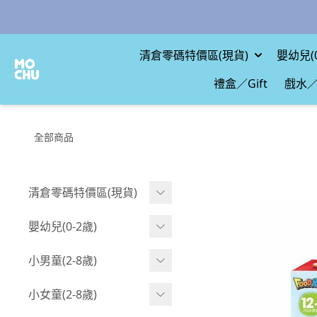
清倉零碼特價區(現貨)
嬰幼兒(0
禮盒／Gift
戲水／
全部商品
清倉零碼特價區(現貨)
現貨.寶寶
嬰幼兒(0-2歲)
現貨.男童
BABY 包屁衣(短袖)
小男童(2-8歲)
現貨.女童
BABY 包屁衣(長袖)
Boy 上身(短袖)
小女童(2-8歲)
現貨.配件
BABY 包屁衣(包腳款)