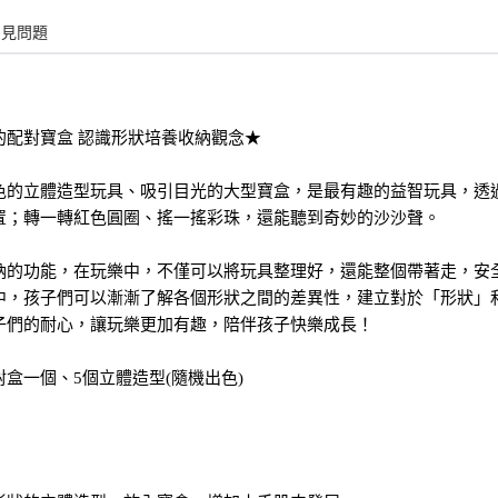
常見問題
的配對寶盒 認識形狀培養收納觀念★
色的立體造型玩具、吸引目光的大型寶盒，是最有趣的益智玩具，透
置；轉一轉紅色圓圈、搖一搖彩珠，還能聽到奇妙的沙沙聲。
納的功能，在玩樂中，不僅可以將玩具整理好，還能整個帶著走，安
中，孩子們可以漸漸了解各個形狀之間的差異性，建立對於「形狀」
子們的耐心，讓玩樂更加有趣，陪伴孩子快樂成長！
盒一個、5個立體造型(隨機出色)
：