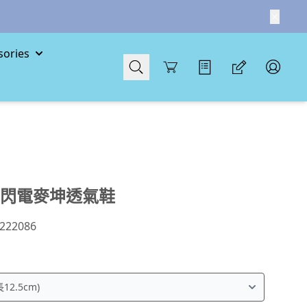
ories
Cart
ey閃電麥坤透氣鞋
222086