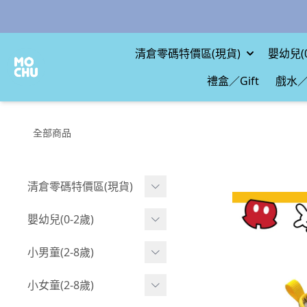
清倉零碼特價區(現貨)
嬰幼兒(0
禮盒／Gift
戲水／
全部商品
清倉零碼特價區(現貨)
現貨.寶寶
嬰幼兒(0-2歲)
現貨.男童
BABY 包屁衣(短袖)
小男童(2-8歲)
現貨.女童
BABY 包屁衣(長袖)
Boy 上身(短袖)
小女童(2-8歲)
現貨.配件
BABY 包屁衣(包腳款)