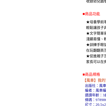
收錄幼兒園
■商品功能
★培養學前
輕鬆讓孩子
★文字簡單
淺顯易懂、
★訓練手眼
在玩翻翻頁
★促進親子
家長可以在
■商品規格
【風車】我的
出版社：風
編者：風車
適讀年齡：3
條碼：978986
尺寸：20.5x2