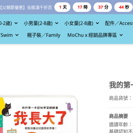
1
天
17
時
37
分
43
秒
【父親節優惠】全館滿千折百
-2歲)
小男童(2-8歲)
小女童(2-8歲)
配件／Access
Swim
親子裝／Family
MoChu x 經銷品牌專區
我的第
商品貨號：97
商品摘要
適讀年齡：
基礎認知不