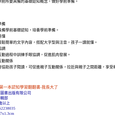
學前所要具備的基礎認知概念，做好學前準備。
準備
具備學前基礎認知，培養學前準備。
易懂
輕鬆簡單的文字內容，搭配大字型與注音，孩子一讀就懂。
協調
互動過程中訓練手眼協調，促進肌肉發展。
互動關係
旁協助孩子閱讀，可促進親子互動關係，拉近與親子之間距離，享受
第一本認知學習翻翻書-我長大了
車圖書出版有限公司
編輯部
歲以上
2238035
7x1.3cm