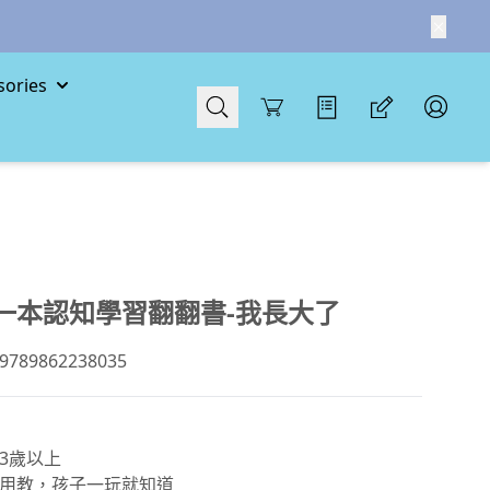
ories
Cart
一本認知學習翻翻書-我長大了
89862238035
3歲以上
用教，孩子一玩就知道