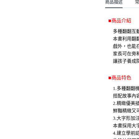
聖誕.小女童(2-8歲)
商品描述
開運服.小男童(2-8歲)
小洋裝系列
開運服.小女童(2-8歲)
日本浴衣系列
■商品介紹
多種翻翻互
寶寶拍照系列
本書利用翻
獨家設計系列
戲外，也能
家長可在旁
BABY 睡袋／包巾
讓孩子養成
優惠組合系列(160／件)
■商品特色
1.多種翻翻
搭配故事內
2.精緻優美
鮮豔精緻又
3.大字形加
本書採用大
4.建立學前