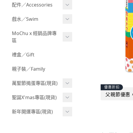
Boy 上身(長袖)
Girl 上身(短袖)
配件／Accessories
BABY 包屁衣(加絨加厚)
Boy 下身(短褲)
Girl 上身(長袖)
Acc 口水巾
戲水／Swim
BABY 外套
Boy 下身(長褲)
Girl 下身(短褲)
Acc 帽子
泳裝
MoChu x 經銷品牌專
BABY 上身(短袖)
Boy 套裝(短袖)
Girl 下身(長褲)
區
Acc 襪子
泳具
BABY 上身(長袖)
Boy 套裝(長袖)
Girl 套裝(短袖)
Acc 鞋子
©Wonchi 台灣 ｜ 兒童軟
禮盒／Gift
野餐趣
BABY 下身(短褲)
Boy 外套
積木
Girl 套裝(長袖)
Acc 餐具
親子裝／Family
BABY 下身(長褲)
叢林探險系列
©Disney 美國｜嬰兒用品
Girl 外套
Acc 雨具
BABY 套裝(短袖)
萬聖節搗蛋專區(現貨)
小紳士系列
©風車圖書 台灣｜兒童圖
率性牛仔風
優惠折扣
Acc 玩具
書
BABY 套裝(長袖)
父親節優惠
韓國小歐巴
萬聖造型頭套(3歲以上)
聖誕X'mas專區(現貨)
夢幻童話系列
Acc 寢具
©Billy Bob 美國｜嬰兒奶
卡通復刻系列
萬聖.嬰幼兒(0-2歲)
小洋裝系列
嘴
聖誕.嬰幼兒(0-2歲)
新年開運專區(現貨)
Acc 其他
下殺199系列
萬聖.小男童(2-8歲)
韓國小歐尼
©MamiBB 西班牙｜嬰兒
聖誕.小男童(2-8歲)
開運服.嬰幼兒(0-2歲)
小紳士系列
固齒器
萬聖.小女童(2-8歲)