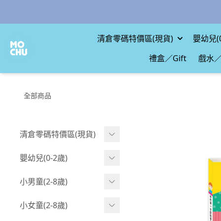
清倉零碼特價區(現貨)
嬰幼兒(0
禮盒／Gift
戲水／
全部商品
清倉零碼特價區(現貨)
現貨.寶寶
嬰幼兒(0-2歲)
現貨.男童
BABY 包屁衣(短袖)
小男童(2-8歲)
現貨.女童
BABY 包屁衣(長袖)
Boy 上身(短袖)
小女童(2-8歲)
現貨.配件
BABY 包屁衣(包腳款)