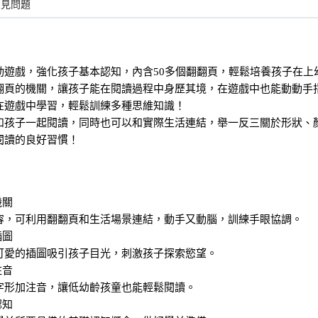
常見問題
動遊戲，強化孩子基本認知，內含50多個翻翻頁，輕鬆培養孩子在上
翻頁的機關，讓孩子能在閱讀過程中身歷其境，在遊戲中也能動動手
在遊戲中學習，輕鬆訓練多種思維知識！
和孩子一起閱讀，同時也可以和實際生活連結，舉一反三關於形狀、
閱讀的良好習慣！
機關
容，可利用翻翻頁和生活場景連結，動手又動腦，訓練手眼協調。
插圖
可愛的插圖吸引孩子目光，刺激孩子探索慾望。
注音
字形加注音，讓低幼齡孩童也能輕鬆閱讀。
認知