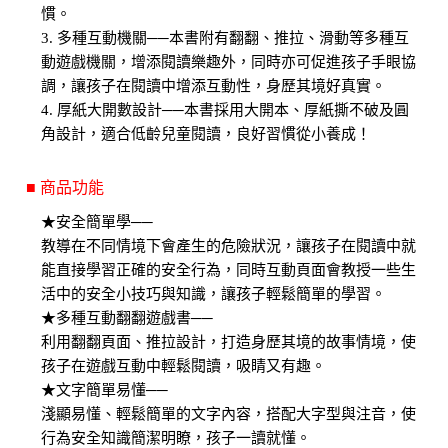
慣。
3. 多種互動機關──本書附有翻翻、推拉、滑動等多種互
動遊戲機關，增添閱讀樂趣外，同時亦可促進孩子手眼協
調，讓孩子在閱讀中增添互動性，身歷其境好真實。
4. 厚紙大開數設計──本書採用大開本、厚紙撕不破及圓
角設計，適合低齡兒童閱讀，良好習慣從小養成！
■ 商品功能
★安全簡單學──
教導在不同情境下會產生的危險狀況，讓孩子在閱讀中就
能直接學習正確的安全行為，同時互動頁面會教授一些生
活中的安全小技巧與知識，讓孩子輕鬆簡單的學習。
★多種互動翻翻遊戲書──
利用翻翻頁面、推拉設計，打造身歷其境的故事情境，使
孩子在遊戲互動中輕鬆閱讀，吸睛又有趣。
★文字簡單易懂──
淺顯易懂、輕鬆簡單的文字內容，搭配大字型與注音，使
行為安全知識簡潔明瞭，孩子一讀就懂。