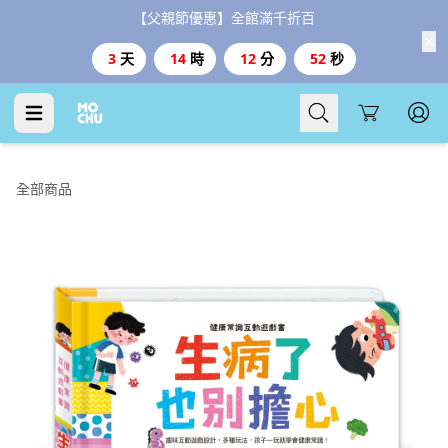
【父親節優惠】全館滿千折百
3
天
14
時
12
分
51
秒
Cart
全部商品