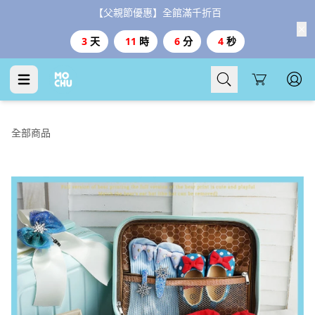
【父親節優惠】全館滿千折百
3
天
11
時
6
分
2
秒
Cart
全部商品