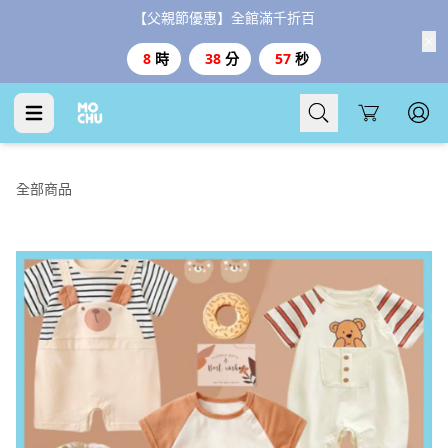
【父親節優惠】全館滿千折百
8
時
38
分
55
秒
Cart
全部商品