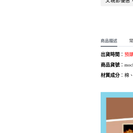
父親節優惠
聖誕.小女童(2-8歲)
開運服.小男童(2-8歲)
小洋裝系列
開運服.小女童(2-8歲)
日本浴衣系列
寶寶拍照系列
商品描述
獨家設計系列
出貨時間
：
預
BABY 睡袋／包巾
商品貨號
：
moc
優惠組合系列(160／件)
材質成分
：棉