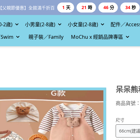
1
天
21
時
46
分
32
秒
【父親節優惠】全館滿千折百
-2歲)
小男童(2-8歲)
小女童(2-8歲)
配件／Access
Swim
親子裝／Family
MoChu x 經銷品牌專區
呆呆熊
商品貨號
尺寸