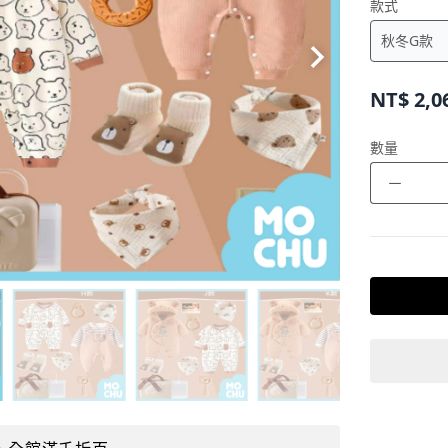
款式
NT$
2,0
數量
－