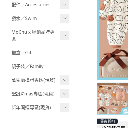
Boy 上身(長袖)
Girl 上身(短袖)
配件／Accessories
BABY 包屁衣(加絨加厚)
Boy 下身(短褲)
Girl 上身(長袖)
Acc 口水巾
戲水／Swim
BABY 外套
Boy 下身(長褲)
Girl 下身(短褲)
Acc 帽子
泳裝
MoChu x 經銷品牌專
BABY 上身(短袖)
Boy 套裝(短袖)
Girl 下身(長褲)
區
Acc 襪子
泳具
BABY 上身(長袖)
Boy 套裝(長袖)
Girl 套裝(短袖)
Acc 鞋子
©Wonchi 台灣 ｜ 兒童軟
禮盒／Gift
野餐趣
BABY 下身(短褲)
Boy 外套
積木
Girl 套裝(長袖)
Acc 餐具
親子裝／Family
BABY 下身(長褲)
叢林探險系列
©Disney 美國｜嬰兒用品
Girl 外套
Acc 雨具
BABY 套裝(短袖)
萬聖節搗蛋專區(現貨)
小紳士系列
©風車圖書 台灣｜兒童圖
率性牛仔風
Acc 玩具
書
BABY 套裝(長袖)
韓國小歐巴
萬聖造型頭套(3歲以上)
聖誕X'mas專區(現貨)
夢幻童話系列
Acc 寢具
©Billy Bob 美國｜嬰兒奶
卡通復刻系列
萬聖.嬰幼兒(0-2歲)
小洋裝系列
嘴
聖誕.嬰幼兒(0-2歲)
新年開運專區(現貨)
Acc 其他
下殺199系列
萬聖.小男童(2-8歲)
韓國小歐尼
©MamiBB 西班牙｜嬰兒
聖誕.小男童(2-8歲)
開運服.嬰幼兒(0-2歲)
優惠折扣
小紳士系列
固齒器
萬聖.小女童(2-8歲)