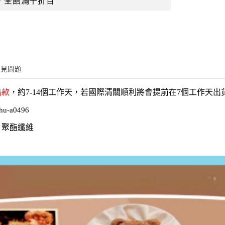
，全館滿千折百
常見問題
購款
，約7-14個工作天，若國際清關順利將會提前在7個工作天
hu-a0496
、聚酯纖維