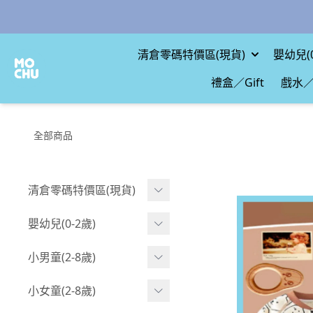
清倉零碼特價區(現貨)
嬰幼兒(0
禮盒／Gift
戲水／
全部商品
清倉零碼特價區(現貨)
現貨.寶寶
嬰幼兒(0-2歲)
現貨.男童
BABY 包屁衣(短袖)
小男童(2-8歲)
現貨.女童
BABY 包屁衣(長袖)
Boy 上身(短袖)
小女童(2-8歲)
現貨.配件
BABY 包屁衣(包腳款)