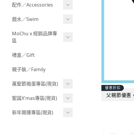
Boy 上身(長袖)
Girl 上身(短袖)
配件／Accessories
BABY 包屁衣(加絨加厚)
Boy 下身(短褲)
Girl 上身(長袖)
Acc 口水巾
戲水／Swim
BABY 外套
Boy 下身(長褲)
Girl 下身(短褲)
Acc 帽子
泳裝
MoChu x 經銷品牌專
BABY 上身(短袖)
Boy 套裝(短袖)
Girl 下身(長褲)
區
Acc 襪子
泳具
BABY 上身(長袖)
Boy 套裝(長袖)
Girl 套裝(短袖)
Acc 鞋子
©Wonchi 台灣 ｜ 兒童軟
禮盒／Gift
野餐趣
BABY 下身(短褲)
Boy 外套
積木
Girl 套裝(長袖)
Acc 餐具
親子裝／Family
BABY 下身(長褲)
叢林探險系列
©Disney 美國｜嬰兒用品
Girl 外套
Acc 雨具
BABY 套裝(短袖)
萬聖節搗蛋專區(現貨)
小紳士系列
©風車圖書 台灣｜兒童圖
率性牛仔風
優惠折扣
Acc 玩具
書
BABY 套裝(長袖)
父親節優惠
韓國小歐巴
萬聖造型頭套(3歲以上)
聖誕X'mas專區(現貨)
夢幻童話系列
Acc 寢具
©Billy Bob 美國｜嬰兒奶
卡通復刻系列
萬聖.嬰幼兒(0-2歲)
小洋裝系列
嘴
聖誕.嬰幼兒(0-2歲)
新年開運專區(現貨)
Acc 其他
下殺199系列
萬聖.小男童(2-8歲)
韓國小歐尼
©MamiBB 西班牙｜嬰兒
聖誕.小男童(2-8歲)
開運服.嬰幼兒(0-2歲)
小紳士系列
固齒器
萬聖.小女童(2-8歲)