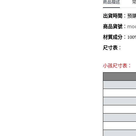
聖誕.小女童(2-8歲)
商品描述
開運服.小男童(2-8歲)
小洋裝系列
開運服.小女童(2-8歲)
出貨時間
：
預
日本浴衣系列
moc
商品貨號
：
寶寶拍照系列
材質成分
：10
獨家設計系列
尺寸表
：
BABY 睡袋／包巾
小孩尺寸表：
優惠組合系列(160／件)