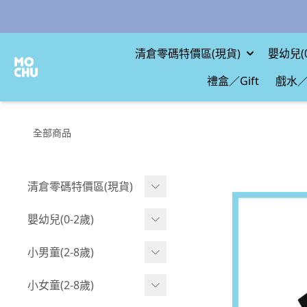
清倉零碼特價區(現貨)
嬰幼兒(0
禮盒／Gift
戲水／
全部商品
清倉零碼特價區(現貨)
現貨.寶寶
嬰幼兒(0-2歲)
現貨.男童
BABY 包屁衣(短袖)
小男童(2-8歲)
現貨.女童
BABY 包屁衣(長袖)
Boy 上身(短袖)
小女童(2-8歲)
現貨.配件
BABY 包屁衣(包腳款)