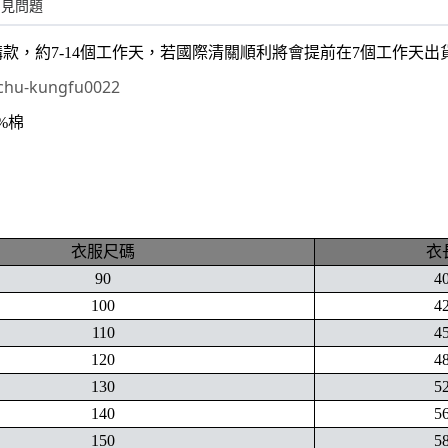
常見問題
購款，約7-14個工作天，若國際清關順利將會提前在7個工作天
hu-kungfu0022
0%棉
衣服尺碼
衣
90
4
100
4
110
4
120
4
130
5
140
5
150
5