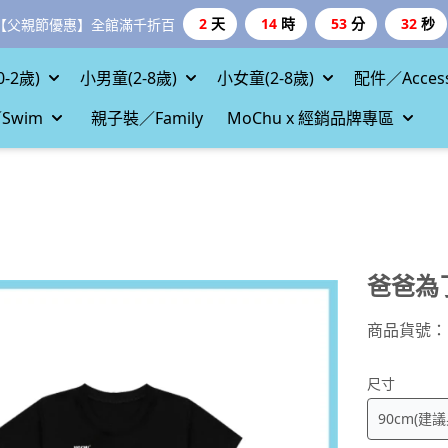
2
天
14
時
53
分
31
秒
【父親節優惠】全館滿千折百
-2歲)
小男童(2-8歲)
小女童(2-8歲)
配件／Access
Swim
親子裝／Family
MoChu x 經銷品牌專區
爸爸為
商品貨號：
尺寸