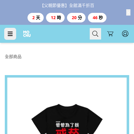
【父親節優惠】全館滿千折百
2
天
12
時
20
分
46
秒
Cart
全部商品