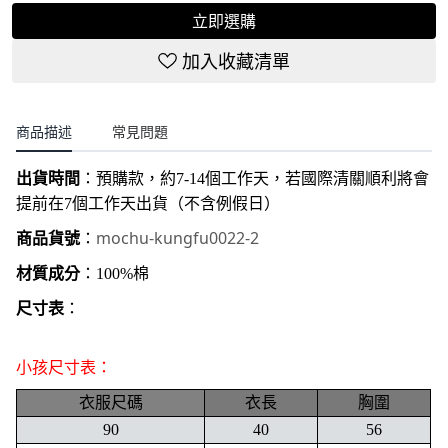
立即選購
加入收藏清單
商品描述
常見問題
出貨時間
：
預購款，約7-14個工作天，若國際清關順利將會
提前在7個工作天出貨（不含例假日）
mochu-kungfu0022-2
商品貨號
：
材質成分
：100%棉
尺寸表
：
小孩尺寸表：
衣服尺碼
衣長
胸圍
90
40
56