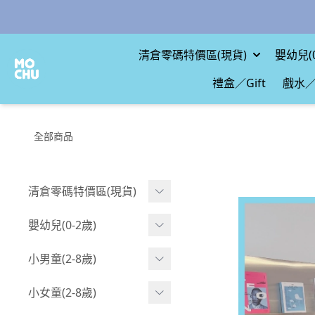
清倉零碼特價區(現貨)
嬰幼兒(0
禮盒／Gift
戲水／
全部商品
清倉零碼特價區(現貨)
現貨.寶寶
嬰幼兒(0-2歲)
現貨.男童
BABY 包屁衣(短袖)
小男童(2-8歲)
現貨.女童
BABY 包屁衣(長袖)
Boy 上身(短袖)
小女童(2-8歲)
現貨.配件
BABY 包屁衣(包腳款)