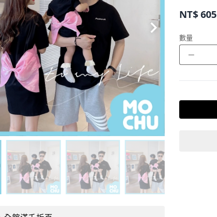
NT$
605
數量
－