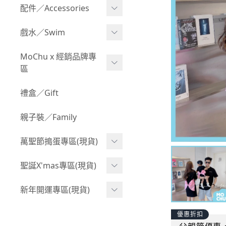
Boy 上身(長袖)
Girl 上身(短袖)
配件／Accessories
BABY 包屁衣(加絨加厚)
Boy 下身(短褲)
Girl 上身(長袖)
Acc 口水巾
戲水／Swim
BABY 外套
Boy 下身(長褲)
Girl 下身(短褲)
Acc 帽子
泳裝
MoChu x 經銷品牌專
BABY 上身(短袖)
Boy 套裝(短袖)
Girl 下身(長褲)
區
Acc 襪子
泳具
BABY 上身(長袖)
Boy 套裝(長袖)
Girl 套裝(短袖)
Acc 鞋子
©Wonchi 台灣 ｜ 兒童軟
禮盒／Gift
野餐趣
BABY 下身(短褲)
Boy 外套
積木
Girl 套裝(長袖)
Acc 餐具
親子裝／Family
BABY 下身(長褲)
叢林探險系列
©Disney 美國｜嬰兒用品
Girl 外套
Acc 雨具
BABY 套裝(短袖)
萬聖節搗蛋專區(現貨)
小紳士系列
©風車圖書 台灣｜兒童圖
率性牛仔風
Acc 玩具
書
BABY 套裝(長袖)
韓國小歐巴
萬聖造型頭套(3歲以上)
聖誕X'mas專區(現貨)
夢幻童話系列
Acc 寢具
©Billy Bob 美國｜嬰兒奶
卡通復刻系列
萬聖.嬰幼兒(0-2歲)
小洋裝系列
嘴
聖誕.嬰幼兒(0-2歲)
新年開運專區(現貨)
Acc 其他
下殺199系列
萬聖.小男童(2-8歲)
韓國小歐尼
©MamiBB 西班牙｜嬰兒
聖誕.小男童(2-8歲)
開運服.嬰幼兒(0-2歲)
優惠折扣
小紳士系列
固齒器
萬聖.小女童(2-8歲)