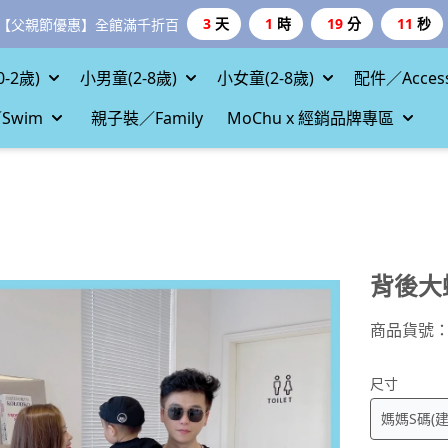
3
天
1
時
19
分
8
秒
【父親節優惠】全館滿千折百
-2歲)
小男童(2-8歲)
小女童(2-8歲)
配件／Access
Swim
親子裝／Family
MoChu x 經銷品牌專區
背後大
商品貨號
尺寸