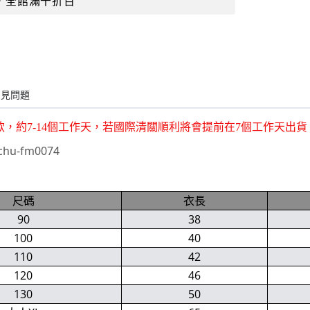
，全館滿千折百
常見問題
款，約7-14個工作天，若國際清關順利將會提前在7個工作天出
hu-fm0074
尺碼
衣長
90
38
100
40
110
42
120
46
130
50