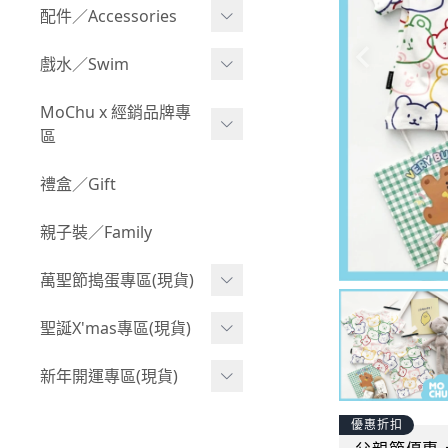
Boy 上身(長袖)
Girl 上身(短袖)
配件／Accessories
BABY 包屁衣(加絨加厚)
Boy 下身(短褲)
Girl 上身(長袖)
Acc 口水巾
戲水／Swim
BABY 外套
Boy 下身(長褲)
Girl 下身(短褲)
Acc 帽子
泳裝
MoChu x 經銷品牌專
BABY 上身(短袖)
Boy 套裝(短袖)
Girl 下身(長褲)
區
Acc 襪子
泳具
BABY 上身(長袖)
Boy 套裝(長袖)
Girl 套裝(短袖)
Acc 鞋子
©Wonchi 台灣 ｜ 兒童軟
禮盒／Gift
野餐趣
BABY 下身(短褲)
Boy 外套
積木
Girl 套裝(長袖)
Acc 餐具
親子裝／Family
BABY 下身(長褲)
叢林探險系列
©Disney 美國｜嬰兒用品
Girl 外套
Acc 雨具
BABY 套裝(短袖)
萬聖節搗蛋專區(現貨)
小紳士系列
©風車圖書 台灣｜兒童圖
率性牛仔風
Acc 玩具
書
BABY 套裝(長袖)
韓國小歐巴
萬聖造型頭套(3歲以上)
聖誕X'mas專區(現貨)
夢幻童話系列
Acc 寢具
©Billy Bob 美國｜嬰兒奶
卡通復刻系列
萬聖.嬰幼兒(0-2歲)
小洋裝系列
嘴
聖誕.嬰幼兒(0-2歲)
新年開運專區(現貨)
Acc 其他
下殺199系列
萬聖.小男童(2-8歲)
韓國小歐尼
©MamiBB 西班牙｜嬰兒
聖誕.小男童(2-8歲)
開運服.嬰幼兒(0-2歲)
優惠折扣
小紳士系列
固齒器
萬聖.小女童(2-8歲)