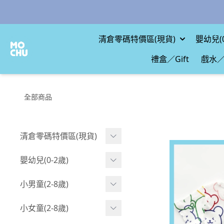
清倉零碼特價區(現貨)
嬰幼兒(0
禮盒／Gift
戲水／
全部商品
清倉零碼特價區(現貨)
現貨.寶寶
嬰幼兒(0-2歲)
現貨.男童
BABY 包屁衣(短袖)
小男童(2-8歲)
現貨.女童
BABY 包屁衣(長袖)
Boy 上身(短袖)
小女童(2-8歲)
現貨.配件
BABY 包屁衣(包腳款)