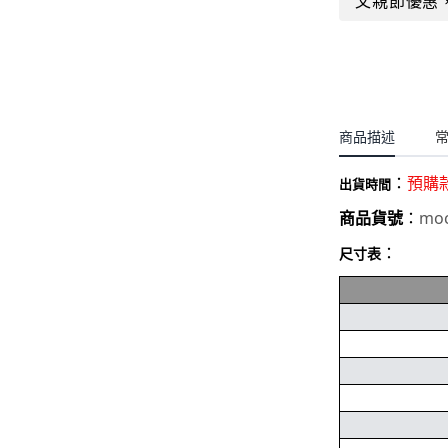
父親節優惠
聖誕.小女童(2-8歲)
開運服.小男童(2-8歲)
小洋裝系列
開運服.小女童(2-8歲)
日本浴衣系列
寶寶拍照系列
商品描述
獨家設計系列
：
預購
BABY 睡袋／包巾
出貨時間
moc
商品貨號
：
優惠組合系列(160／件)
：
尺寸表