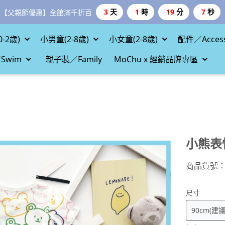
3
天
1
時
19
分
5
秒
【父親節優惠】全館滿千折百
-2歲)
小男童(2-8歲)
小女童(2-8歲)
配件／Access
Swim
親子裝／Family
MoChu x 經銷品牌專區
小熊表
商品貨號
尺寸