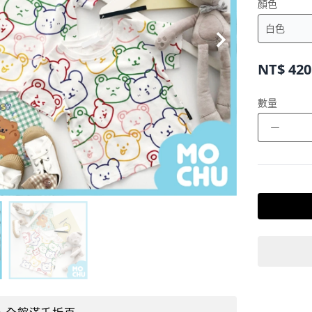
顏色
NT$
420
數量
－