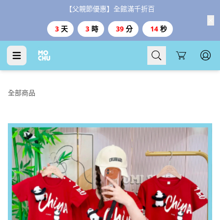
【父親節優惠】全館滿千折百
3
天
3
時
39
分
12
秒
Cart
全部商品