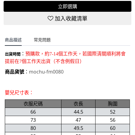
立即選購
加入收藏清單
商品描述
常見問題
：
預購款，約7-14個工作天，若國際清關順利將會
出貨時間
提前在7個工作天出貨（不含例假日）
mochu-fm0080
商品貨號
：
嬰兒尺寸表：
衣服尺碼
衣長
胸圍
66
44.5
52
73
47
56
80
49.5
60