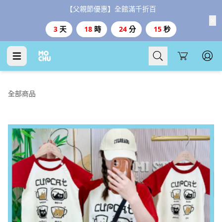
【父親節優惠】全館滿千折百
3
天
18
時
24
分
14
秒
Cart
全部商品